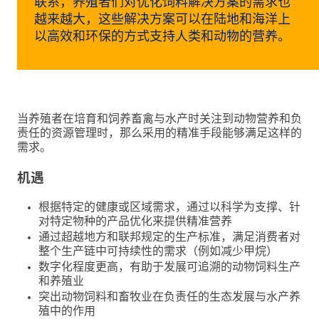
联系，养殖者们对优化饲料解决方案的需求也
创
越来越大，这些解决方案可以在陆地和海洋上
新
以高效和环保的方式支持人类和动物的营养。
企
业
文
化
当养殖者在培育和饲养畜禽与水产时关注到动物营养和负
与
责任的资源管理时，那么采用的精准手段能够满足这样的
职
需求。
业
机遇
发
展
根据特定的健康或区域需求，通过以科学为支撑、针
对特定物种的产品优化来提供精准营养
联
通过超越地方和联邦规定的生产标准，满足消费者对
系
整个生产链中可持续性的需求（例如减少甲烷）
我
数字化程度更高，有助于发展可追溯的动物饲料生产
们
和养殖业
突出动物饲料和畜牧业在负责任的生态发展与水产养
殖中的作用
客