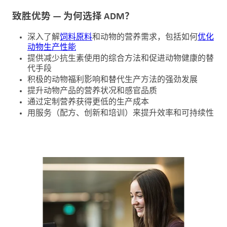
户
致胜优势 — 为何选择 ADM？
登
录
深入了解
饲料原料
和动物的营养需求，包括如何
优化
动物生产性能
提供减少抗生素使用的综合方法和促进动物健康的替
采
代手段
购
积极的动物福利影响和替代生产方法的强劲发展
提升动物产品的营养状况和感官品质
投
通过定制营养获得更低的生产成本
资
用服务（配方、创新和培训）来提升效率和可持续性
者