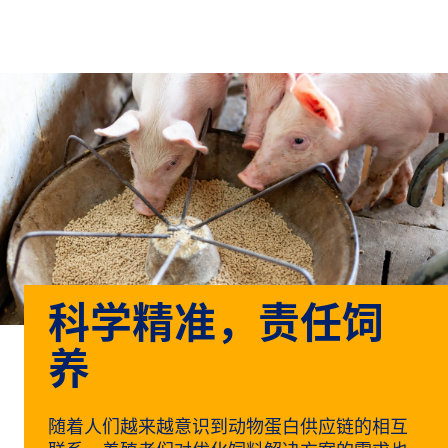
关于
By using ADM’s search function, you agree that your search queries
Chinese (Simplified, China)
Search
may be shared with third parties.
ADM
English (United States)
可
持
français (Canada)
续
发
展
产
品
与
科学精准，责任饲
服
务
养
洞
察
随着人们越来越意识到动物蛋白供应链的相互
与