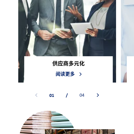
们
客
户
登
录
采
供应商多元化
购
阅读更多
投
资
者
01
/
04