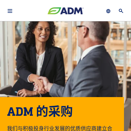
Open main navigation menu
Show languag
Open 
关于
By using ADM’s search function, you agree that your search queries
Chinese (Simplified, China)
Search
may be shared with third parties.
ADM
English (United States)
可
持
français (Canada)
续
发
展
产
品
与
ADM 的采购
服
务
我们与积极投身行业发展的优质供应商建立合