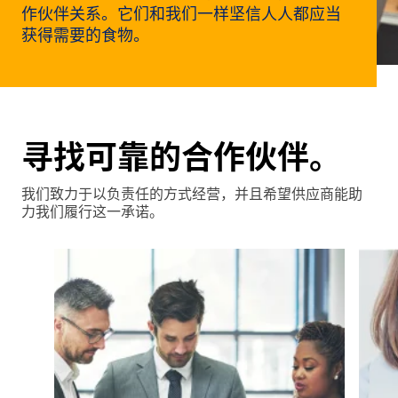
洞
作伙伴关系。它们和我们一样坚信人人都应当
察
获得需要的食物。
与
创
新
企
寻找可靠的合作伙伴。
业
文
我们致力于以负责任的方式经营，并且希望供应商能助
化
力我们履行这一承诺。
与
职
业
发
展
联
系
我