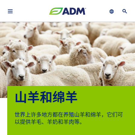
Open main navigation menu
Show languag
Open 
关于
By using ADM’s search function, you agree that your search queries
Chinese (Simplified, China)
Search
may be shared with third parties.
ADM
English (United States)
可
持
français (Canada)
续
发
展
山羊和绵羊
产
品
与
世界上许多地方都在养殖山羊和绵羊，它们可
服
以提供羊毛、羊奶和羊肉等。
务