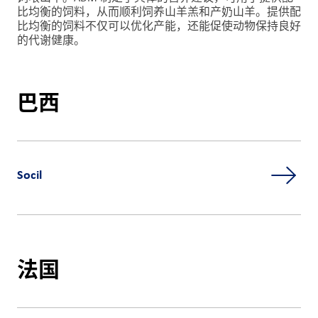
比均衡的饲料，从而顺利饲养山羊羔和产奶山羊。提供配
们
比均衡的饲料不仅可以优化产能，还能促使动物保持良好
的代谢健康。
客
户
登
巴西
录
采
购
Socil
投
资
者
法国