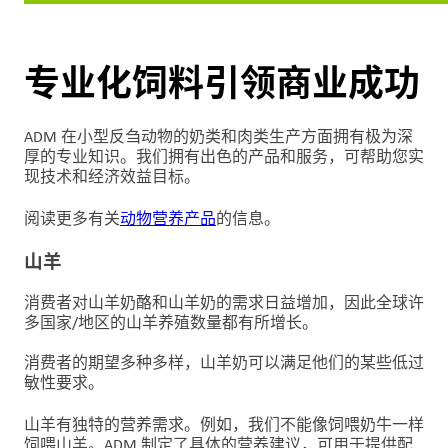
洞
察
与
专业化饲料引领商业成功
创
新
ADM 在小型反刍动物的奶类和肉类生产方面拥有极为深
企
厚的专业知识。我们拥有出色的产品和服务，可帮助您实
现技术和经济效益目标。
业
文
阅读更多有关
动物营养产品
的信息。
化
与
山羊
职
业
消费者对山羊奶酪和山羊奶的需求日益增加，因此全球许
发
多国家/地区的山羊养殖数量都有所增长。
展
消费者的期望多种多样，山羊奶可以满足他们的某些低过
敏性要求。
联
系
山羊有独特的营养需求。例如，我们不能像饲喂奶牛一样
我
饲喂山羊。ADM 制定了具体的营养建议，可用于提供配