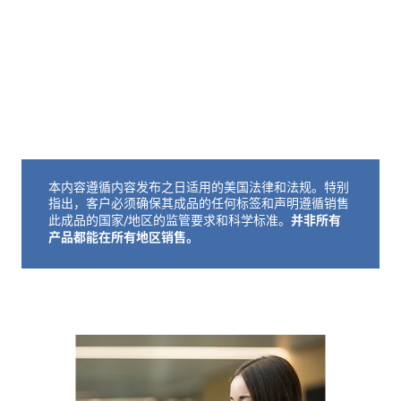
本内容遵循内容发布之日适用的美国法律和法规。特别
免责声明如下
指出，客户必须确保其成品的任何标签和声明遵循销售
并非所有
此成品的国家/地区的监管要求和科学标准。
产品都能在所有地区销售。