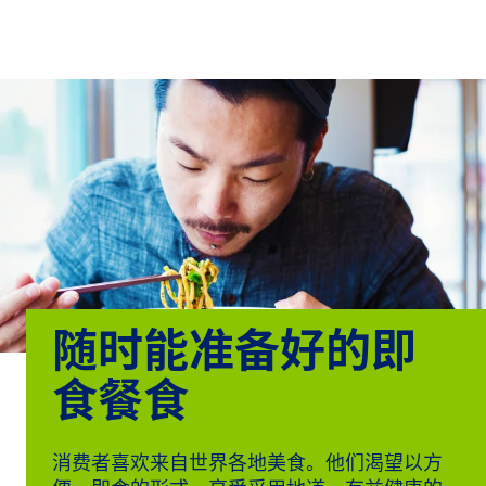
关于
By using ADM’s search function, you agree that your search queries
Chinese (Simplified, China)
Search
may be shared with third parties.
ADM
English (United States)
可
持
français (Canada)
续
发
展
产
品
与
随时能准备好的即
服
务
食餐食
洞
察
消费者喜欢来自世界各地美食。他们渴望以方
与