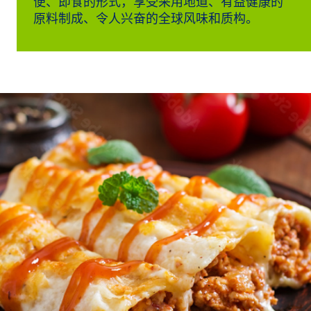
便、即食的形式，享受采用地道、有益健康的
创
原料制成、令人兴奋的全球风味和质构。
新
企
业
文
化
与
职
业
发
展
联
系
我
们
客