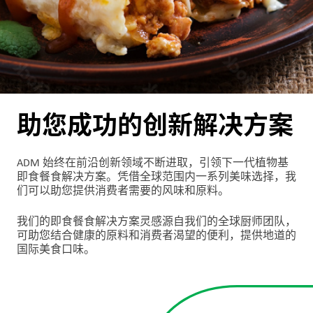
户
登
录
采
购
助您成功的创新解决方案
投
资
ADM 始终在前沿创新领域不断进取，引领下一代植物基
者
即食餐食解决方案。凭借全球范围内一系列美味选择，我
们可以助您提供消费者需要的风味和原料。
我们的即食餐食解决方案灵感源自我们的全球厨师团队，
可助您结合健康的原料和消费者渴望的便利，提供地道的
国际美食口味。