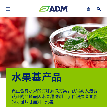
Open main navigation menu
Show languag
Open 
关于
By using ADM’s search function, you agree that your search queries
Chinese (Simplified, China)
Search
may be shared with third parties.
ADM
English (United States)
可
持
français (Canada)
续
发
展
水果基产品
产
品
与
真正含有水果的甜味解决方案，获得犹太洁食
服
认证的非转基因水果甜味剂，源自消费者喜爱
务
的天然甜味原料 - 水果。