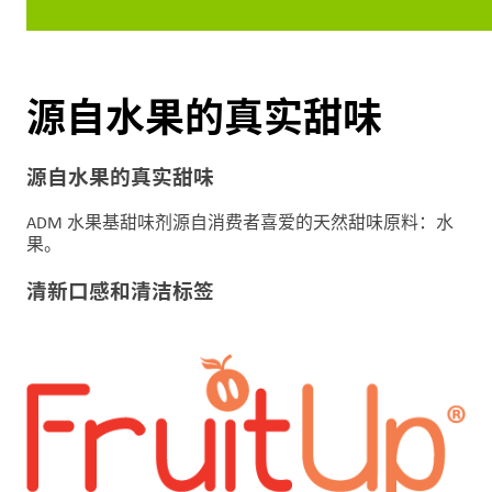
洞
察
与
创
源自水果的真实甜味
新
企
源自水果的真实甜味
业
文
ADM 水果基甜味剂源自消费者喜爱的天然甜味原料：水
果。
化
与
清新口感和清洁标签
职
业
发
展
联
系
我