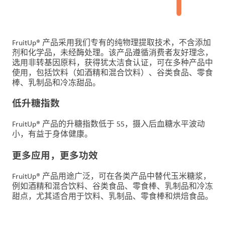
们
客
FruitUp® 产品采用我们专有的纯物理提取技术，不含添加
户
剂和化学品，未经酶处理。该产品遵循消费者友好理念，
登
选用非转基因原料，获得犹太洁食认证，可在多种产品中
录
使用，包括饮料（如酒精和混合饮料）、谷类食品、零食
棒、乳制品和冷冻甜品。
采
低升糖指数
购
FruitUp® 产品的升糖指数低于 55，摄入后血糖水平波动
投
小，有益于身体健康。
资
更多应用，更多功效
者
FruitUp® 产品用途广泛，可在各类产品中替代玉米糖浆，
例如酒精和混合饮料、谷类食品、零食棒、乳制品和冷冻
甜点，尤其适合用于饮料、乳制品、零食棒和烘焙食品。