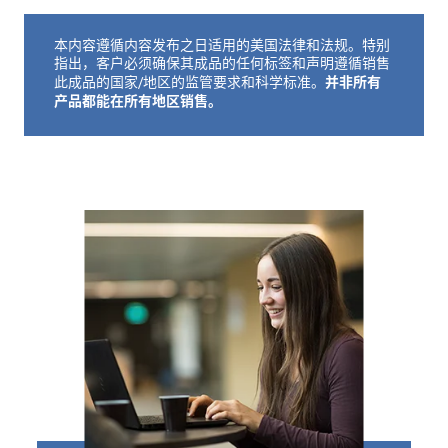
本内容遵循内容发布之日适用的美国法律和法规。特别
免责声明如下
指出，客户必须确保其成品的任何标签和声明遵循销售
并非所有
此成品的国家/地区的监管要求和科学标准。
产品都能在所有地区销售。