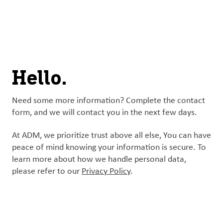
À
français (Canada)
Recherch
propos
d’ADM
English (United States)
Durabilité
Chinese (Simplified, China)
Hello.
Produit
et
Need some more information? Complete the contact
services
form, and we will contact you in the next few days.
At ADM, we prioritize trust above all else, You can have
Perspectives
peace of mind knowing your information is secure. To
et
learn more about how we handle personal data,
innovation
please refer to our
Privacy Policy
.
Culture
et
carrières