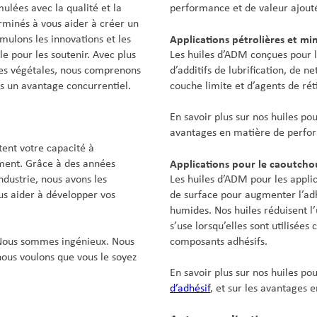
mulées avec la qualité et la
performance et de valeur ajout
rminés à vous aider à créer un
Applications pétrolières et mi
imulons les innovations et les
le pour les soutenir. Avec plus
Les huiles d’ADM conçues pour l
les végétales, nous comprenons
d’additifs de lubrification, de ne
ns un avantage concurrentiel.
couche limite et d’agents de ré
En savoir plus sur nos huiles po
avantages en matière de perfor
tent votre capacité à
Applications pour le caoutchouc
ment. Grâce à des années
ndustrie, nous avons les
Les huiles d’ADM pour les applic
us aider à développer vos
de surface pour augmenter l’ad
humides. Nos huiles réduisent l
s’use lorsqu’elles sont utilisées
ous sommes ingénieux. Nous
composants adhésifs.
 nous voulons que vous le soyez
En savoir plus sur nos huiles po
d’adhésif
, et sur les avantages