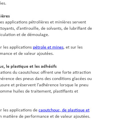
ées.
nières
es applications pétrolières et minières servent
ttoyants, d’antirouille, de solvants, de lubrifiant de
ticulation et de démoulage.
ur les applications
pétrole et mines
, et sur les
mance et de valeur ajoutées.
, le plastique et les adhésifs
ations du caoutchouc offrent une forte attraction
hérence des pneus dans des conditions glacées ou
’usure et préservent l’adhérence lorsque le pneu
 comme huiles de traitement, plastifiants et
ur les applications de
caoutchouc, de plastique et
 en matière de performance et de valeur ajoutées.