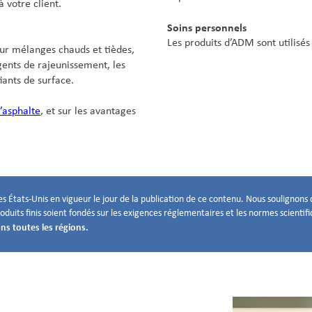
à votre client.
Soins personnels
Les produits d’ADM sont utilisé
our mélanges chauds et tièdes,
gents de rajeunissement, les
fiants de surface.
’asphalte
, et sur les avantages
s États-Unis en vigueur le jour de la publication de ce contenu. Nous soulignons q
oduits finis soient fondés sur les exigences réglementaires et les normes scientifi
ns toutes les régions.