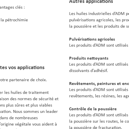
Autres applications
antages clés :
Les huiles industrielles d’ADM pe
 la pétrochimie
pulvérisations agricoles, les pr
la poussière et les produits de s
Pulvérisations agricoles
Les produits d’ADM sont utilisé
Produits nettoyants
Les produits d’ADM sont utilisé
es vos applications
dissolvants d’adhésif.
otre partenaire de choix.
Revêtements, peintures et enc
Les produits d’ADM sont utilisés 
r les huiles de traitement
revêtements, les résines, les age
raison des normes de sécurité et
ns plus sûres et plus viables
Contrôle de la poussière
ovation. Nous sommes un leader
Les produits d’ADM sont utilisés 
 dans de nombreuses
la poussière sur les routes, le 
d’origine végétale vous aident à
la poussière de fracturation.