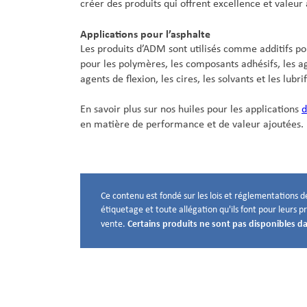
créer des produits qui offrent excellence et valeur 
Applications pour l’asphalte
Les produits d’ADM sont utilisés comme additifs p
pour les polymères, les composants adhésifs, les a
agents de flexion, les cires, les solvants et les lubri
En savoir plus sur nos huiles pour les applications
d
en matière de performance et de valeur ajoutées.
Ce contenu est fondé sur les lois et réglementations de
Avis de non-responsabilité ci-dessous
étiquetage et toute allégation qu'ils font pour leurs pr
Certains produits ne sont pas disponibles da
vente.