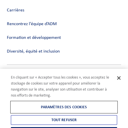
Carrières
Rencontrez l’équipe d’ADM
Formation et développement
Diversité, équité et inclusion
Vie privée
En cliquant sur « Accepter tous les cookies », vous acceptez le
Conditions
stockage de cookies sur votre appareil pour améliorer la
Compliance
navigation sur le site, analyser son utilisation et contribuer à
Paramètres des cookies
nos efforts de marketing.
©2026 ADM
PARAMÈTRES DES COOKIES
TOUT REFUSER