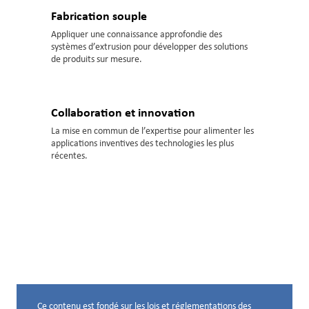
Fabrication souple
Appliquer une connaissance approfondie des
systèmes d’extrusion pour développer des solutions
de produits sur mesure.
Collaboration et innovation
La mise en commun de l’expertise pour alimenter les
applications inventives des technologies les plus
récentes.
Ce contenu est fondé sur les lois et réglementations des
Avis de non-responsabilité ci-dessous