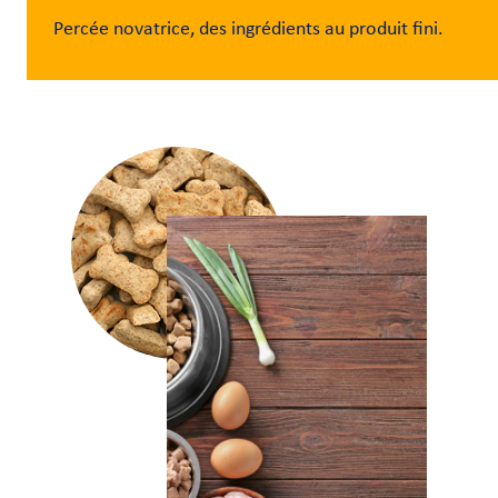
Nous
Percée novatrice, des ingrédients au produit fini.
joindre
Connexion
du client
Approvisionnement
Investisseurs