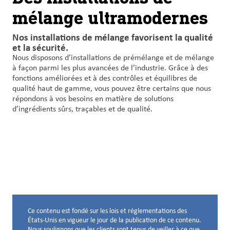
mélange ultramodernes
Nos installations de mélange favorisent la qualité
et la sécurité.
Nous disposons d’installations de prémélange et de mélange
à façon parmi les plus avancées de l’industrie. Grâce à des
fonctions améliorées et à des contrôles et équilibres de
qualité haut de gamme, vous pouvez être certains que nous
répondons à vos besoins en matière de solutions
d’ingrédients sûrs, traçables et de qualité.
Ce contenu est fondé sur les lois et réglementations des
Avis de non-responsabilité ci-dessous
États-Unis en vigueur le jour de la publication de ce contenu.
Nous soulignons que les clients sont tenus de veiller à ce que