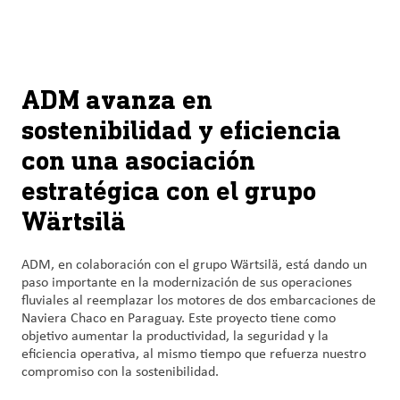
About
By using ADM’s search function, you agree that your search queries
English (United States)
Search
may be shared with third parties.
ADM
français (Canada)
Sustainability
ADM avanza en
sostenibilidad y eficiencia
Chinese (Simplified, China)
Products
con una asociación
&
Services
estratégica con el grupo
Wärtsilä
Insights &
Innovation
ADM, en colaboración con el grupo Wärtsilä, está dando un
paso importante en la modernización de sus operaciones
Careers
fluviales al reemplazar los motores de dos embarcaciones de
&
Naviera Chaco en Paraguay. Este proyecto tiene como
Culture
objetivo aumentar la productividad, la seguridad y la
eficiencia operativa, al mismo tiempo que refuerza nuestro
compromiso con la sostenibilidad.
Contact
Us