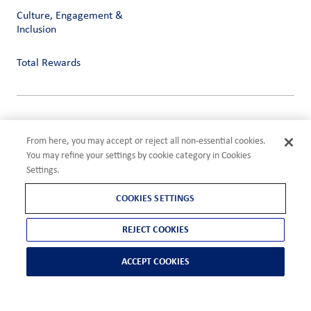
Culture, Engagement &
Inclusion
Total Rewards
Privacy
Terms of Use
From here, you may accept or reject all non-essential cookies.
Compliance
You may refine your settings by cookie category in Cookies
Cookies Settings
Settings.
©2026 ADM
COOKIES SETTINGS
REJECT COOKIES
ACCEPT COOKIES