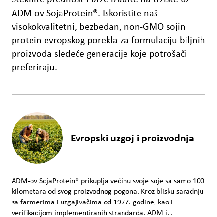
Steknite prednost i brže izađite na tržište uz
ADM-ov SojaProtein®. Iskoristite naš
visokokvalitetni, bezbedan, non-GMO sojin
protein evropskog porekla za formulaciju biljnih
proizvoda sledeće generacije koje potrošači
preferiraju.
Evropski uzgoj i proizvodnja
ADM-ov SojaProtein® prikuplja većinu svoje soje sa samo 100
kilometara od svog proizvodnog pogona. Kroz blisku saradnju
sa farmerima i uzgajivačima od 1977. godine, kao i
verifikacijom implementiranih strandarda. ADM i...