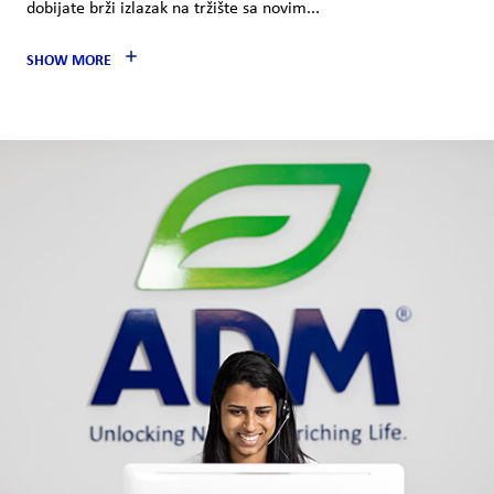
dobijate brži izlazak na tržište sa novim...
SHOW MORE